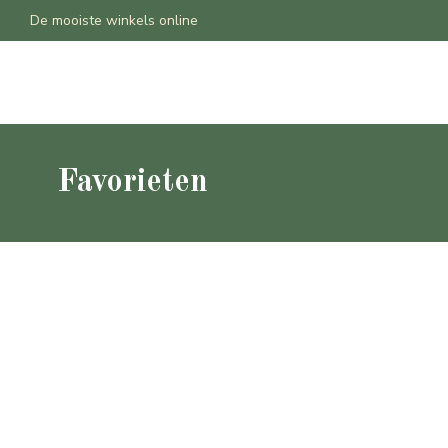
De mooiste winkels online
Home
Producten
Contact
Winkelwagen
Favorieten